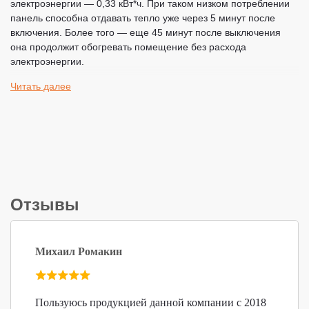
электроэнергии — 0,33 кВт*ч. При таком низком потреблении
панель способна отдавать тепло уже через 5 минут после
включения. Более того — еще 45 минут после выключения
она продолжит обогревать помещение без расхода
электроэнергии.
Читать далее
Панель полностью пожаробезопасна и может работать
автономно. Её можно использовать на постоянной основе —
она не пересушивает воздух и работает абсолютно бесшумно.
Срок службы — более 25 лет.
Дизайн обогревателей лаконичен — он впишется в любой
интерьер и не будет привлекать дополнительного внимания.
Купить керамический обогреватель Nikaten NT 330 по
Отзывы
выгодной цене можно на нашем сайте.
Михаил Ромакин
Пользуюсь продукцией данной компании с 2018