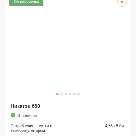
0% рассрочка
Никатэн 650
В наличии
Потребление в сутки с
4,55 кВт*ч
терморегулятором