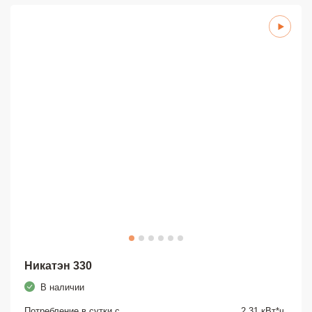
Никатэн 330
В наличии
Потребление в сутки с
2,31 кВт*ч