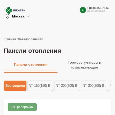
8 (800) 350-73-63
звонок бесплатный
Москва
Главная
/ Каталог панелей
Панели отопления
Терморегуляторы и
Панели отопления
комплектующие
Все модели
NT 150(150) Вт
NT 200(200) Вт
NT 300(300) Вт
NT 
0% рассрочка